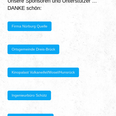
Unsere Sponsoren und Unterstützer ...
DANKE schön:
Firma Nürburg Quelle
Ortsgemeinde Dreis-Brück
Kinopalast Vulkaneifel/Mosel/Hunsrück
Ingenieurbüro Schütz